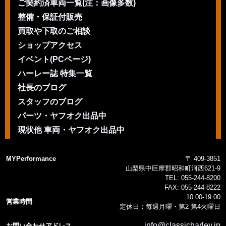
ご契約済車両一覧(注：画像多数)
整備・保証付販売
買取や下取のご相談
ショップアクセス
イベント(PCページ)
ハーレー誌 特集一覧
社長のブログ
スタッフのブログ
パーツ・ヤフオク出品中
現状他 車両・ヤフオク出品中
MYPerformance
〒 409-3851
山梨県中巨摩郡昭和町河西621-9
TEL:
055-244-8200
FAX:
055-244-8222
10:00-19:00
営業時間
定休日：毎週月曜・第2 第4火曜日
info@classicharley.jp
お問い合わせアドレス