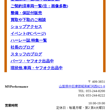
ご契約済車両一覧(注：画像多数)
整備・保証付販売
買取や下取のご相談
ショップアクセス
イベント(PCページ)
ハーレー誌 特集一覧
社長のブログ
スタッフのブログ
パーツ・ヤフオク出品中
現状他 車両・ヤフオク出品中
〒 409-3851
山梨県中巨摩郡昭和町河西621-9
MYPerformance
TEL:
055-244-8200
FAX:
055-244-8222
10:00-19:00
営業時間
定休日：毎週月曜・第2 第4火曜日