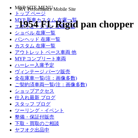
MYP SITE MENU
MY Performance Mobile Site
トップ ページ
MYP 新車カスタム 在庫一覧
1954 FL Rigid pan chopper
エボリューション 在庫一覧
ショベル 在庫一覧
パンヘッド 在庫一覧
カスタム 在庫一覧
アウトレット ベース車両 他
MYP コンプリート車両
ハーレー入庫予定
ヴィンテージ パーツ販売
全在庫車一覧(注：画像多数)
ご契約済車両一覧(注：画像多数)
ショップアクセス
仕入れ最新 ブログ
スタッフ ブログ
ツーリング・イベント
整備・保証付販売
下取・買取のご相談
ヤフオク出品中