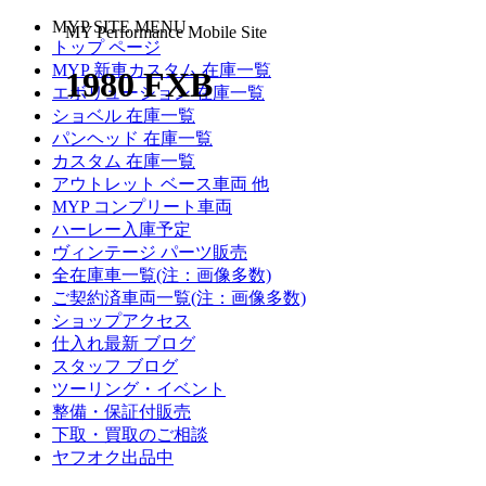
MYP SITE MENU
MY Performance Mobile Site
トップ ページ
MYP 新車カスタム 在庫一覧
1980 FXB
エボリューション 在庫一覧
ショベル 在庫一覧
パンヘッド 在庫一覧
カスタム 在庫一覧
アウトレット ベース車両 他
MYP コンプリート車両
ハーレー入庫予定
ヴィンテージ パーツ販売
全在庫車一覧(注：画像多数)
ご契約済車両一覧(注：画像多数)
ショップアクセス
仕入れ最新 ブログ
スタッフ ブログ
ツーリング・イベント
整備・保証付販売
下取・買取のご相談
ヤフオク出品中