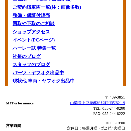
ご契約済車両一覧(注：画像多数)
整備・保証付販売
買取や下取のご相談
ショップアクセス
イベント(PCページ)
ハーレー誌 特集一覧
社長のブログ
スタッフのブログ
パーツ・ヤフオク出品中
現状他 車両・ヤフオク出品中
〒 409-3851
山梨県中巨摩郡昭和町河西621-9
MYPerformance
TEL:
055-244-8200
FAX:
055-244-8222
10:00-19:00
営業時間
定休日：毎週月曜・第2 第4火曜日