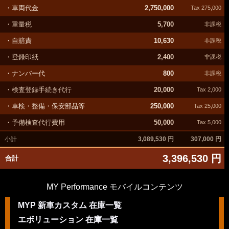
・車両代金
2,750,000
Tax 275,000
・重量税
5,700
非課税
・自賠責
10,630
非課税
・登録印紙
2,400
非課税
・ナンバー代
800
非課税
・検査登録手続き代行
20,000
Tax 2,000
・車検・整備・保安部品等
250,000
Tax 25,000
・予備検査代行費用
50,000
Tax 5,000
小計
3,089,530 円
307,000 円
3,396,530 円
合計
MY Performance モバイルコンテンツ
MYP 新車カスタム 在庫一覧
エボリューション 在庫一覧