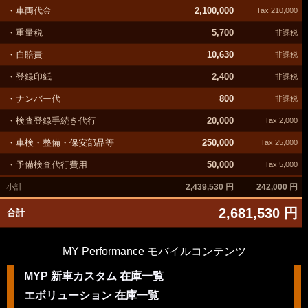
・車両代金
2,100,000
Tax 210,000
・重量税
5,700
非課税
・自賠責
10,630
非課税
・登録印紙
2,400
非課税
・ナンバー代
800
非課税
・検査登録手続き代行
20,000
Tax 2,000
・車検・整備・保安部品等
250,000
Tax 25,000
・予備検査代行費用
50,000
Tax 5,000
小計
2,439,530 円
242,000 円
2,681,530 円
合計
MY Performance モバイルコンテンツ
MYP 新車カスタム 在庫一覧
エボリューション 在庫一覧