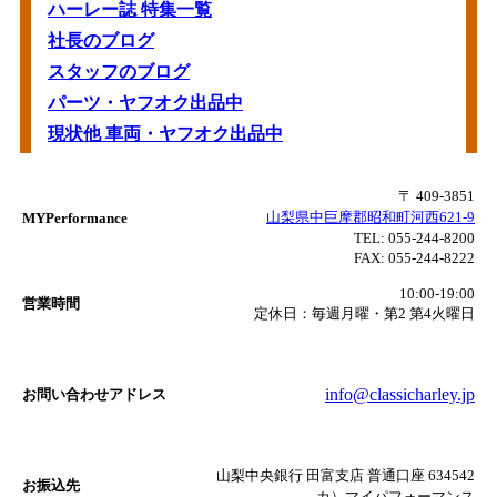
ハーレー誌 特集一覧
社長のブログ
スタッフのブログ
パーツ・ヤフオク出品中
現状他 車両・ヤフオク出品中
〒 409-3851
山梨県中巨摩郡昭和町河西621-9
MYPerformance
TEL:
055-244-8200
FAX:
055-244-8222
10:00-19:00
営業時間
定休日：毎週月曜・第2 第4火曜日
info@classicharley.jp
お問い合わせアドレス
山梨中央銀行 田富支店 普通口座 634542
お振込先
カ）マイパフォーマンス