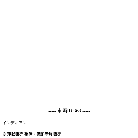
----- 車両ID:368 -----
インディアン
※ 現状販売 整備・保証等無 販売