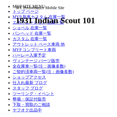
MYP SITE MENU
MY Performance Mobile Site
トップ ページ
MYP 新車カスタム 在庫一覧
1931 Indian Scout 101
エボリューション 在庫一覧
ショベル 在庫一覧
パンヘッド 在庫一覧
カスタム 在庫一覧
アウトレット ベース車両 他
MYP コンプリート車両
ハーレー入庫予定
ヴィンテージ パーツ販売
全在庫車一覧(注：画像多数)
ご契約済車両一覧(注：画像多数)
ショップアクセス
仕入れ最新 ブログ
スタッフ ブログ
ツーリング・イベント
整備・保証付販売
下取・買取のご相談
ヤフオク出品中