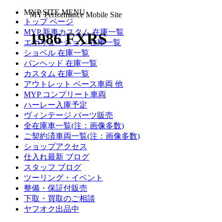
MYP SITE MENU
MY Performance Mobile Site
トップ ページ
MYP 新車カスタム 在庫一覧
1986 FXRS
エボリューション 在庫一覧
ショベル 在庫一覧
パンヘッド 在庫一覧
カスタム 在庫一覧
アウトレット ベース車両 他
MYP コンプリート車両
ハーレー入庫予定
ヴィンテージ パーツ販売
全在庫車一覧(注：画像多数)
ご契約済車両一覧(注：画像多数)
ショップアクセス
仕入れ最新 ブログ
スタッフ ブログ
ツーリング・イベント
整備・保証付販売
下取・買取のご相談
ヤフオク出品中