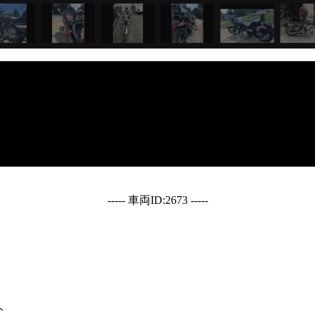
----- 車両ID:2673 -----
ト