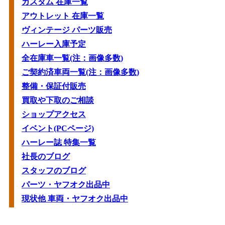
カスタム 在庫一覧
アウトレット 在庫一覧
ヴィンテージ パーツ販売
ハーレー入庫予定
全在庫車一覧(注：画像多数)
ご契約済車両一覧(注：画像多数)
整備・保証付販売
買取や下取のご相談
ショップアクセス
イベント(PCページ)
ハーレー誌 特集一覧
社長のブログ
スタッフのブログ
パーツ・ヤフオク出品中
現状他 車両・ヤフオク出品中