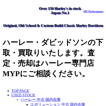
Over 150 Harley's in stock
MY Performance
Japan No.1
Original, Old School & Custom Build Classic Harley Davidson
ハーレー・ダビッドソンの下
取・買取りいたします。査
定・売却はハーレー専門店
MYPにご相談ください。
TOP PAGE
USED STOCK
ハーレー 中古 国内在庫
エボリューション 中古 国内在庫