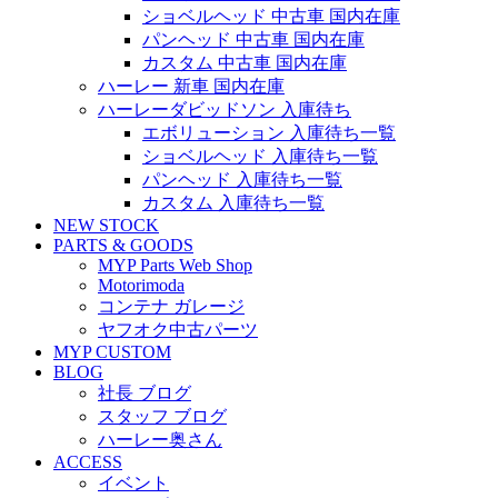
ショベルヘッド 中古車 国内在庫
パンヘッド 中古車 国内在庫
カスタム 中古車 国内在庫
ハーレー 新車 国内在庫
ハーレーダビッドソン 入庫待ち
エボリューション 入庫待ち一覧
ショベルヘッド 入庫待ち一覧
パンヘッド 入庫待ち一覧
カスタム 入庫待ち一覧
NEW STOCK
PARTS & GOODS
MYP Parts Web Shop
Motorimoda
コンテナ ガレージ
ヤフオク中古パーツ
MYP CUSTOM
BLOG
社長 ブログ
スタッフ ブログ
ハーレー奥さん
ACCESS
イベント