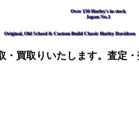
Over 150 Harley's in stock
Japan No.1
Original, Old School & Custom Build Classic Harley Davidson
取・買取りいたします。査定・