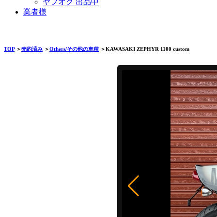
ヤフオク 出品中
業者様
TOP
＞
売約済み
＞
Others/その他の車種
＞KAWASAKI ZEPHYR 1100 custom