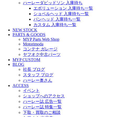
ハーレーダビッドソン 入庫待ち
エボリューション 入庫待ち一覧
ショベルヘッド 入庫待ち一覧
パンヘッド 入庫待ち一覧
カスタム 入庫待ち一覧
NEW STOCK
PARTS & GOODS
MYP Parts Web Shop
Motorimoda
コンテナ ガレージ
ヤフオク中古パーツ
MYP CUSTOM
BLOG
社長 ブログ
スタッフ ブログ
ハーレー奥さん
ACCESS
イベント
ショップへのアクセス
ハーレー誌 広告一覧
ハーレー誌 特集一覧
下取・買取のご相談