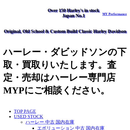
Over 150 Harley's in stock
MY Performance
Japan No.1
Original, Old School & Custom Build Classic Harley Davidson
ハーレー・ダビッドソンの下
取・買取りいたします。査
定・売却はハーレー専門店
MYPにご相談ください。
TOP PAGE
USED STOCK
ハーレー 中古 国内在庫
エボリューション 中古 国内在庫