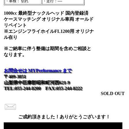
・車検： 切れ
・走行：----
1000cc 最終型ナックルヘッド 国内登録済
ケースマッチング オリジナル車両 オールド
リペイント
※エンジンフライホイルFL1200用 オリジナ
ル在り
※ご納車に伴う整備は期間を含めご相談と
なります。
お問合せは MYPerformance まで
〒409-3851
山梨県中巨摩郡昭和町河西621-9
TEL:055-244-8200 FAX:055-244-8222
SOLD OUT
ご成約頂きました！ありがとうございます！