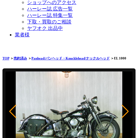
ショップへのアクセス
ハーレー誌 広告一覧
ハーレー誌 特集一覧
下取・買取のご相談
ヤフオク 出品中
業者様
TOP
＞
売約済み
＞
Panhead/パンヘッド・Knucklehead/ナックルヘッド
＞EL 1000