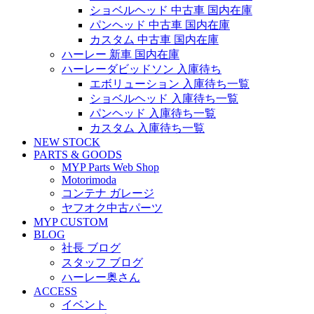
ショベルヘッド 中古車 国内在庫
パンヘッド 中古車 国内在庫
カスタム 中古車 国内在庫
ハーレー 新車 国内在庫
ハーレーダビッドソン 入庫待ち
エボリューション 入庫待ち一覧
ショベルヘッド 入庫待ち一覧
パンヘッド 入庫待ち一覧
カスタム 入庫待ち一覧
NEW STOCK
PARTS & GOODS
MYP Parts Web Shop
Motorimoda
コンテナ ガレージ
ヤフオク中古パーツ
MYP CUSTOM
BLOG
社長 ブログ
スタッフ ブログ
ハーレー奥さん
ACCESS
イベント