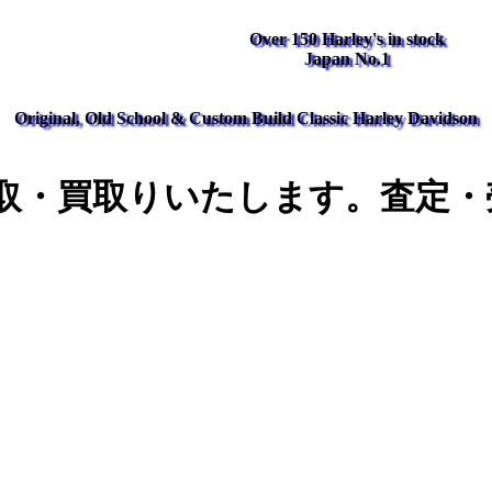
Over 150 Harley's in stock
Japan No.1
Original, Old School & Custom Build Classic Harley Davidson
取・買取りいたします。査定・