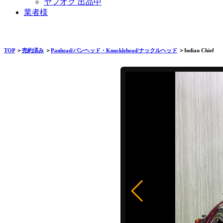
ヤフオク 出品中
業者様
TOP
＞
売約済み
＞
Panhead/パンヘッド・Knucklehead/ナックルヘッド
＞Indian Chief