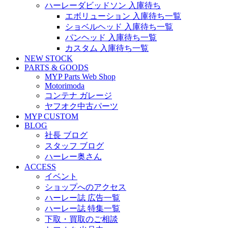
ハーレーダビッドソン 入庫待ち
エボリューション 入庫待ち一覧
ショベルヘッド 入庫待ち一覧
パンヘッド 入庫待ち一覧
カスタム 入庫待ち一覧
NEW STOCK
PARTS & GOODS
MYP Parts Web Shop
Motorimoda
コンテナ ガレージ
ヤフオク中古パーツ
MYP CUSTOM
BLOG
社長 ブログ
スタッフ ブログ
ハーレー奥さん
ACCESS
イベント
ショップへのアクセス
ハーレー誌 広告一覧
ハーレー誌 特集一覧
下取・買取のご相談