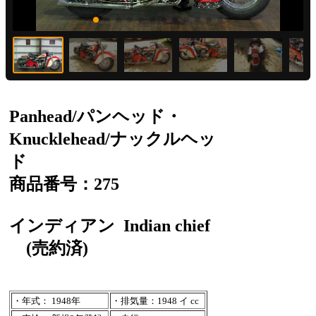
Panhead/パンヘッド・
Knucklehead/ナックルヘッ
ド
商品番号：275
インディアン
Indian chief
(売約済)
・年式： 1948年
・排気量：1948 イ cc