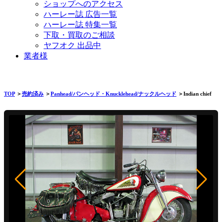
ショップへのアクセス
ハーレー誌 広告一覧
ハーレー誌 特集一覧
下取・買取のご相談
ヤフオク 出品中
業者様
TOP
＞
売約済み
＞
Panhead/パンヘッド・Knucklehead/ナックルヘッド
＞Indian chief