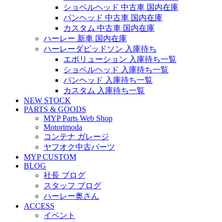
ショベルヘッド 中古車 国内在庫
パンヘッド 中古車 国内在庫
カスタム 中古車 国内在庫
ハーレー 新車 国内在庫
ハーレーダビッドソン 入庫待ち
エボリューション 入庫待ち一覧
ショベルヘッド 入庫待ち一覧
パンヘッド 入庫待ち一覧
カスタム 入庫待ち一覧
NEW STOCK
PARTS & GOODS
MYP Parts Web Shop
Motorimoda
コンテナ ガレージ
ヤフオク中古パーツ
MYP CUSTOM
BLOG
社長 ブログ
スタッフ ブログ
ハーレー奥さん
ACCESS
イベント