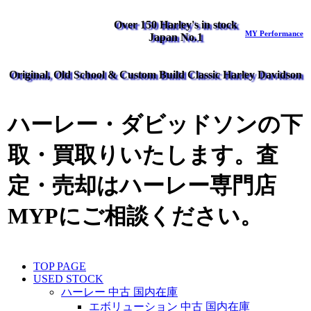
Over 150 Harley's in stock
MY Performance
Japan No.1
Original, Old School & Custom Build Classic Harley Davidson
ハーレー・ダビッドソンの下
取・買取りいたします。査
定・売却はハーレー専門店
MYPにご相談ください。
TOP PAGE
USED STOCK
ハーレー 中古 国内在庫
エボリューション 中古 国内在庫