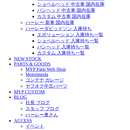
ショベルヘッド 中古車 国内在庫
パンヘッド 中古車 国内在庫
カスタム 中古車 国内在庫
ハーレー 新車 国内在庫
ハーレーダビッドソン 入庫待ち
エボリューション 入庫待ち一覧
ショベルヘッド 入庫待ち一覧
パンヘッド 入庫待ち一覧
カスタム 入庫待ち一覧
NEW STOCK
PARTS & GOODS
MYP Parts Web Shop
Motorimoda
コンテナ ガレージ
ヤフオク中古パーツ
MYP CUSTOM
BLOG
社長 ブログ
スタッフ ブログ
ハーレー奥さん
ACCESS
イベント