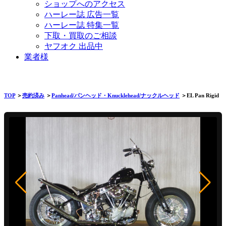
ショップへのアクセス
ハーレー誌 広告一覧
ハーレー誌 特集一覧
下取・買取のご相談
ヤフオク 出品中
業者様
TOP
＞
売約済み
＞
Panhead/パンヘッド・Knucklehead/ナックルヘッド
＞EL Pan Rigid