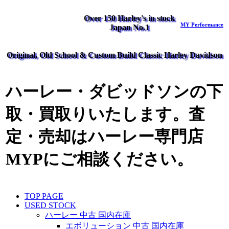
Over 150 Harley's in stock
MY Performance
Japan No.1
Original, Old School & Custom Build Classic Harley Davidson
ハーレー・ダビッドソンの下
取・買取りいたします。査
定・売却はハーレー専門店
MYPにご相談ください。
TOP PAGE
USED STOCK
ハーレー 中古 国内在庫
エボリューション 中古 国内在庫