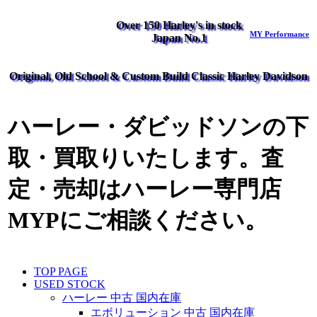
Over 150 Harley's in stock
MY Performance
Japan No.1
Original, Old School & Custom Build Classic Harley Davidson
ハーレー・ダビッドソンの下
取・買取りいたします。査
定・売却はハーレー専門店
MYPにご相談ください。
TOP PAGE
USED STOCK
ハーレー 中古 国内在庫
エボリューション 中古 国内在庫