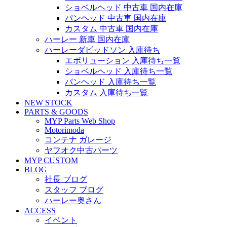
ショベルヘッド 中古車 国内在庫
パンヘッド 中古車 国内在庫
カスタム 中古車 国内在庫
ハーレー 新車 国内在庫
ハーレーダビッドソン 入庫待ち
エボリューション 入庫待ち一覧
ショベルヘッド 入庫待ち一覧
パンヘッド 入庫待ち一覧
カスタム 入庫待ち一覧
NEW STOCK
PARTS & GOODS
MYP Parts Web Shop
Motorimoda
コンテナ ガレージ
ヤフオク中古パーツ
MYP CUSTOM
BLOG
社長 ブログ
スタッフ ブログ
ハーレー奥さん
ACCESS
イベント