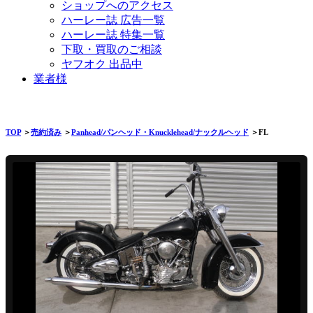
ショップへのアクセス
ハーレー誌 広告一覧
ハーレー誌 特集一覧
下取・買取のご相談
ヤフオク 出品中
業者様
TOP
＞
売約済み
＞
Panhead/パンヘッド・Knucklehead/ナックルヘッド
＞FL