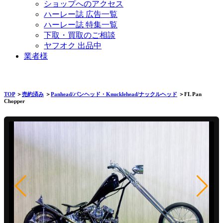
ショップへのアクセス
ハーレー誌 広告一覧
ハーレー誌 特集一覧
下取・買取のご相談
ヤフオク 出品中
業者様
TOP
＞
売約済み
＞
Panhead/パンヘッド・Knucklehead/ナックルヘッド
＞FL Pan
Chopper