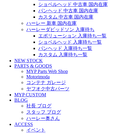
ショベルヘッド 中古車 国内在庫
パンヘッド 中古車 国内在庫
カスタム 中古車 国内在庫
ハーレー 新車 国内在庫
ハーレーダビッドソン 入庫待ち
エボリューション 入庫待ち一覧
ショベルヘッド 入庫待ち一覧
パンヘッド 入庫待ち一覧
カスタム 入庫待ち一覧
NEW STOCK
PARTS & GOODS
MYP Parts Web Shop
Motorimoda
コンテナ ガレージ
ヤフオク中古パーツ
MYP CUSTOM
BLOG
社長 ブログ
スタッフ ブログ
ハーレー奥さん
ACCESS
イベント