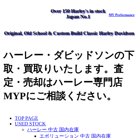
Over 150 Harley's in stock
MY Performance
Japan No.1
Original, Old School & Custom Build Classic Harley Davidson
ハーレー・ダビッドソンの下
取・買取りいたします。査
定・売却はハーレー専門店
MYPにご相談ください。
TOP PAGE
USED STOCK
ハーレー 中古 国内在庫
エボリューション 中古 国内在庫