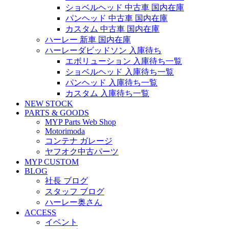
ショベルヘッド 中古車 国内在庫
パンヘッド 中古車 国内在庫
カスタム 中古車 国内在庫
ハーレー 新車 国内在庫
ハーレーダビッドソン 入庫待ち
エボリューション 入庫待ち一覧
ショベルヘッド 入庫待ち一覧
パンヘッド 入庫待ち一覧
カスタム 入庫待ち一覧
NEW STOCK
PARTS & GOODS
MYP Parts Web Shop
Motorimoda
コンテナ ガレージ
ヤフオク中古パーツ
MYP CUSTOM
BLOG
社長 ブログ
スタッフ ブログ
ハーレー奥さん
ACCESS
イベント