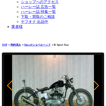
ショップへのアクセス
ハーレー誌 広告一覧
ハーレー誌 特集一覧
下取・買取のご相談
ヤフオク 出品中
業者様
TOP
＞
売約済み
＞
Shovel/ショベルヘッド
＞K Sport Star