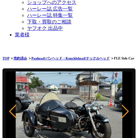
ショップへのアクセス
ハーレー誌 広告一覧
ハーレー誌 特集一覧
下取・買取のご相談
ヤフオク 出品中
業者様
TOP
＞
売約済み
＞
Panhead/パンヘッド・Knucklehead/ナックルヘッド
＞FLE Side Car