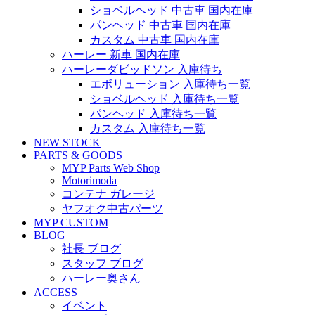
ショベルヘッド 中古車 国内在庫
パンヘッド 中古車 国内在庫
カスタム 中古車 国内在庫
ハーレー 新車 国内在庫
ハーレーダビッドソン 入庫待ち
エボリューション 入庫待ち一覧
ショベルヘッド 入庫待ち一覧
パンヘッド 入庫待ち一覧
カスタム 入庫待ち一覧
NEW STOCK
PARTS & GOODS
MYP Parts Web Shop
Motorimoda
コンテナ ガレージ
ヤフオク中古パーツ
MYP CUSTOM
BLOG
社長 ブログ
スタッフ ブログ
ハーレー奥さん
ACCESS
イベント