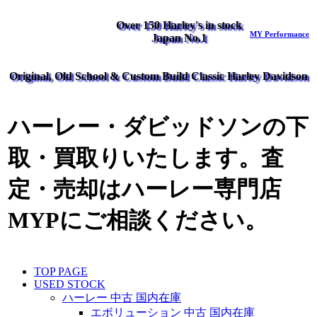
Over 150 Harley's in stock
MY Performance
Japan No.1
Original, Old School & Custom Build Classic Harley Davidson
ハーレー・ダビッドソンの下
取・買取りいたします。査
定・売却はハーレー専門店
MYPにご相談ください。
TOP PAGE
USED STOCK
ハーレー 中古 国内在庫
エボリューション 中古 国内在庫