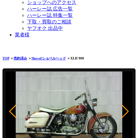
ショップへのアクセス
ハーレー誌 広告一覧
ハーレー誌 特集一覧
下取・買取のご相談
ヤフオク 出品中
業者様
TOP
＞
売約済み
＞
Shovel/ショベルヘッド
＞XLH 900