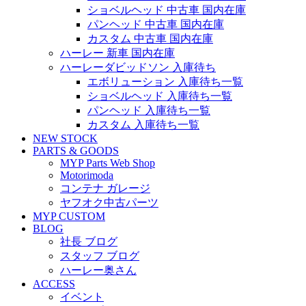
ショベルヘッド 中古車 国内在庫
パンヘッド 中古車 国内在庫
カスタム 中古車 国内在庫
ハーレー 新車 国内在庫
ハーレーダビッドソン 入庫待ち
エボリューション 入庫待ち一覧
ショベルヘッド 入庫待ち一覧
パンヘッド 入庫待ち一覧
カスタム 入庫待ち一覧
NEW STOCK
PARTS & GOODS
MYP Parts Web Shop
Motorimoda
コンテナ ガレージ
ヤフオク中古パーツ
MYP CUSTOM
BLOG
社長 ブログ
スタッフ ブログ
ハーレー奥さん
ACCESS
イベント