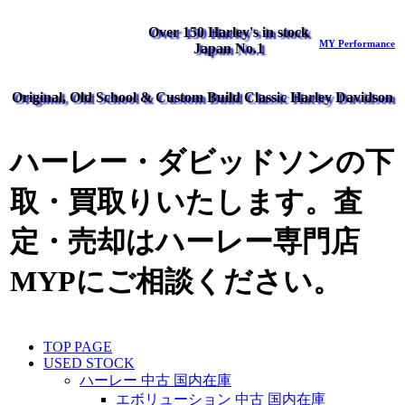
Over 150 Harley's in stock
MY Performance
Japan No.1
Original, Old School & Custom Build Classic Harley Davidson
ハーレー・ダビッドソンの下
取・買取りいたします。査
定・売却はハーレー専門店
MYPにご相談ください。
TOP PAGE
USED STOCK
ハーレー 中古 国内在庫
エボリューション 中古 国内在庫