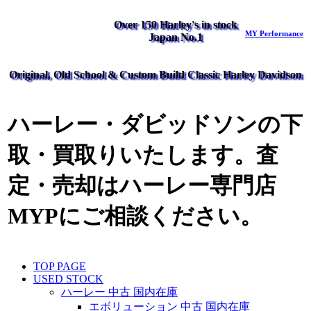
Over 150 Harley's in stock
MY Performance
Japan No.1
Original, Old School & Custom Build Classic Harley Davidson
ハーレー・ダビッドソンの下
取・買取りいたします。査
定・売却はハーレー専門店
MYPにご相談ください。
TOP PAGE
USED STOCK
ハーレー 中古 国内在庫
エボリューション 中古 国内在庫