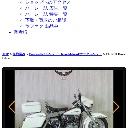
ショップへのアクセス
ハーレー誌 広告一覧
ハーレー誌 特集一覧
下取・買取のご相談
ヤフオク 出品中
業者様
TOP
＞
売約済み
＞
Panhead/パンヘッド・Knucklehead/ナックルヘッド
＞FL 1200 Duo-
Glide