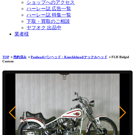
ショップへのアクセス
ハーレー誌 広告一覧
ハーレー誌 特集一覧
下取・買取のご相談
ヤフオク 出品中
業者様
TOP
＞
売約済み
＞
Panhead/パンヘッド・Knucklehead/ナックルヘッド
＞FLH Ridgid
Custom