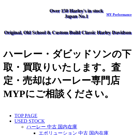
Over 150 Harley's in stock
MY Performance
Japan No.1
Original, Old School & Custom Build Classic Harley Davidson
ハーレー・ダビッドソンの下
取・買取りいたします。査
定・売却はハーレー専門店
MYPにご相談ください。
TOP PAGE
USED STOCK
ハーレー 中古 国内在庫
エボリューション 中古 国内在庫