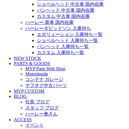
ショベルヘッド 中古車 国内在庫
パンヘッド 中古車 国内在庫
カスタム 中古車 国内在庫
ハーレー 新車 国内在庫
ハーレーダビッドソン 入庫待ち
エボリューション 入庫待ち一覧
ショベルヘッド 入庫待ち一覧
パンヘッド 入庫待ち一覧
カスタム 入庫待ち一覧
NEW STOCK
PARTS & GOODS
MYP Parts Web Shop
Motorimoda
コンテナ ガレージ
ヤフオク中古パーツ
MYP CUSTOM
BLOG
社長 ブログ
スタッフ ブログ
ハーレー奥さん
ACCESS
イベント