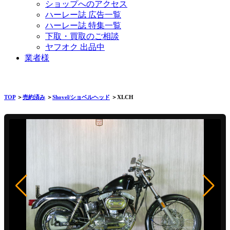
ショップへのアクセス
ハーレー誌 広告一覧
ハーレー誌 特集一覧
下取・買取のご相談
ヤフオク 出品中
業者様
TOP
＞
売約済み
＞
Shovel/ショベルヘッド
＞XLCH