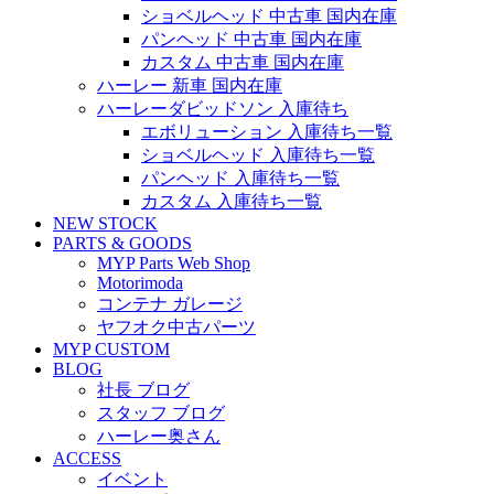
ショベルヘッド 中古車 国内在庫
パンヘッド 中古車 国内在庫
カスタム 中古車 国内在庫
ハーレー 新車 国内在庫
ハーレーダビッドソン 入庫待ち
エボリューション 入庫待ち一覧
ショベルヘッド 入庫待ち一覧
パンヘッド 入庫待ち一覧
カスタム 入庫待ち一覧
NEW STOCK
PARTS & GOODS
MYP Parts Web Shop
Motorimoda
コンテナ ガレージ
ヤフオク中古パーツ
MYP CUSTOM
BLOG
社長 ブログ
スタッフ ブログ
ハーレー奥さん
ACCESS
イベント