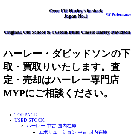
Over 150 Harley's in stock
MY Performance
Japan No.1
Original, Old School & Custom Build Classic Harley Davidson
ハーレー・ダビッドソンの下
取・買取りいたします。査
定・売却はハーレー専門店
MYPにご相談ください。
TOP PAGE
USED STOCK
ハーレー 中古 国内在庫
エボリューション 中古 国内在庫