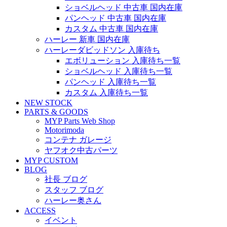
ショベルヘッド 中古車 国内在庫
パンヘッド 中古車 国内在庫
カスタム 中古車 国内在庫
ハーレー 新車 国内在庫
ハーレーダビッドソン 入庫待ち
エボリューション 入庫待ち一覧
ショベルヘッド 入庫待ち一覧
パンヘッド 入庫待ち一覧
カスタム 入庫待ち一覧
NEW STOCK
PARTS & GOODS
MYP Parts Web Shop
Motorimoda
コンテナ ガレージ
ヤフオク中古パーツ
MYP CUSTOM
BLOG
社長 ブログ
スタッフ ブログ
ハーレー奥さん
ACCESS
イベント