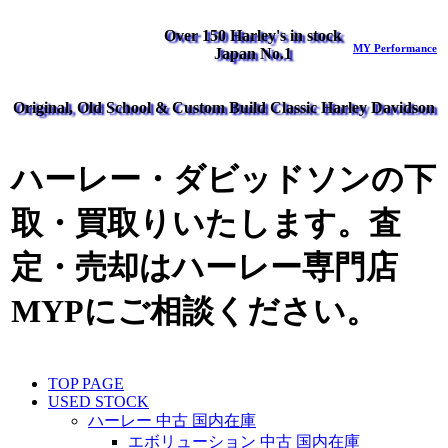
Over 150 Harley's in stock
MY Performance
Japan No.1
Original, Old School & Custom Build Classic Harley Davidson
ハーレー・ダビッドソンの下
取・買取りいたします。査
定・売却はハーレー専門店
MYPにご相談ください。
TOP PAGE
USED STOCK
ハーレー 中古 国内在庫
エボリューション 中古 国内在庫