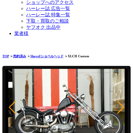
ショップへのアクセス
ハーレー誌 広告一覧
ハーレー誌 特集一覧
下取・買取のご相談
ヤフオク 出品中
業者様
TOP
＞
売約済み
＞
Shovel/ショベルヘッド
＞XLCH Custom