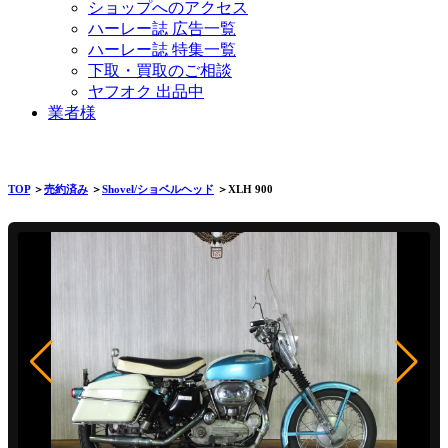
ショップへのアクセス
ハーレー誌 広告一覧
ハーレー誌 特集一覧
下取・買取のご相談
ヤフオク 出品中
業者様
TOP
＞
売約済み
＞
Shovel/ショベルヘッド
＞XLH 900