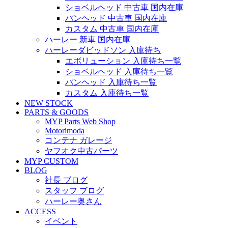
ショベルヘッド 中古車 国内在庫
パンヘッド 中古車 国内在庫
カスタム 中古車 国内在庫
ハーレー 新車 国内在庫
ハーレーダビッドソン 入庫待ち
エボリューション 入庫待ち一覧
ショベルヘッド 入庫待ち一覧
パンヘッド 入庫待ち一覧
カスタム 入庫待ち一覧
NEW STOCK
PARTS & GOODS
MYP Parts Web Shop
Motorimoda
コンテナ ガレージ
ヤフオク中古パーツ
MYP CUSTOM
BLOG
社長 ブログ
スタッフ ブログ
ハーレー奥さん
ACCESS
イベント