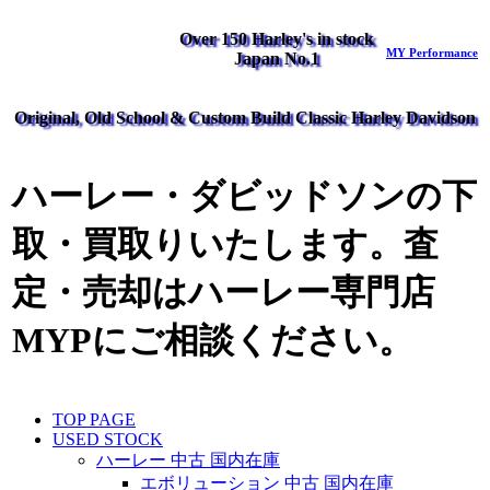
Over 150 Harley's in stock
MY Performance
Japan No.1
Original, Old School & Custom Build Classic Harley Davidson
ハーレー・ダビッドソンの下
取・買取りいたします。査
定・売却はハーレー専門店
MYPにご相談ください。
TOP PAGE
USED STOCK
ハーレー 中古 国内在庫
エボリューション 中古 国内在庫