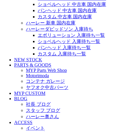
ショベルヘッド 中古車 国内在庫
パンヘッド 中古車 国内在庫
カスタム 中古車 国内在庫
ハーレー 新車 国内在庫
ハーレーダビッドソン 入庫待ち
エボリューション 入庫待ち一覧
ショベルヘッド 入庫待ち一覧
パンヘッド 入庫待ち一覧
カスタム 入庫待ち一覧
NEW STOCK
PARTS & GOODS
MYP Parts Web Shop
Motorimoda
コンテナ ガレージ
ヤフオク中古パーツ
MYP CUSTOM
BLOG
社長 ブログ
スタッフ ブログ
ハーレー奥さん
ACCESS
イベント