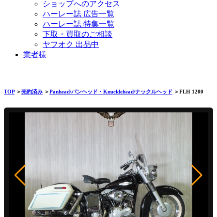
ショップへのアクセス
ハーレー誌 広告一覧
ハーレー誌 特集一覧
下取・買取のご相談
ヤフオク 出品中
業者様
TOP
＞
売約済み
＞
Panhead/パンヘッド・Knucklehead/ナックルヘッド
＞FLH 1200