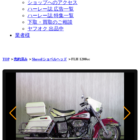
ショップへのアクセス
ハーレー誌 広告一覧
ハーレー誌 特集一覧
下取・買取のご相談
ヤフオク 出品中
業者様
TOP
＞
売約済み
＞
Shovel/ショベルヘッド
＞FLH 1200cc