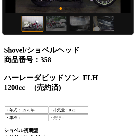
Shovel/ショベルヘッド
商品番号：358
ハーレーダビッドソン
FLH
1200cc
(売約済)
・年式： 1970年
・排気量：0 cc
・車検：-----
・走行：----
ショベル初期型