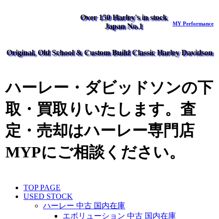
Over 150 Harley's in stock
MY Performance
Japan No.1
Original, Old School & Custom Build Classic Harley Davidson
ハーレー・ダビッドソンの下
取・買取りいたします。査
定・売却はハーレー専門店
MYPにご相談ください。
TOP PAGE
USED STOCK
ハーレー 中古 国内在庫
エボリューション 中古 国内在庫