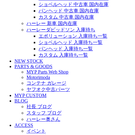
ショベルヘッド 中古車 国内在庫
パンヘッド 中古車 国内在庫
カスタム 中古車 国内在庫
ハーレー 新車 国内在庫
ハーレーダビッドソン 入庫待ち
エボリューション 入庫待ち一覧
ショベルヘッド 入庫待ち一覧
パンヘッド 入庫待ち一覧
カスタム 入庫待ち一覧
NEW STOCK
PARTS & GOODS
MYP Parts Web Shop
Motorimoda
コンテナ ガレージ
ヤフオク中古パーツ
MYP CUSTOM
BLOG
社長 ブログ
スタッフ ブログ
ハーレー奥さん
ACCESS
イベント