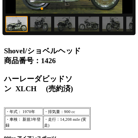
Shovel/ショベルヘッド
商品番号：1426
ハーレーダビッドソ
ン
XLCH
(売約済)
・年式： 1970年
・排気量：900 cc
・車検： 新規3年登
・走行：14,208 mile (実
録
走)