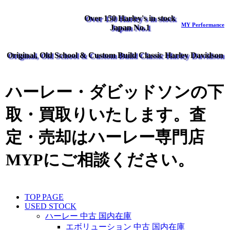
Over 150 Harley's in stock
MY Performance
Japan No.1
Original, Old School & Custom Build Classic Harley Davidson
ハーレー・ダビッドソンの下
取・買取りいたします。査
定・売却はハーレー専門店
MYPにご相談ください。
TOP PAGE
USED STOCK
ハーレー 中古 国内在庫
エボリューション 中古 国内在庫