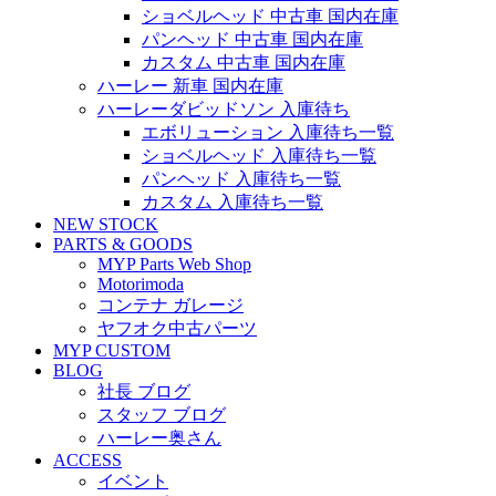
ショベルヘッド 中古車 国内在庫
パンヘッド 中古車 国内在庫
カスタム 中古車 国内在庫
ハーレー 新車 国内在庫
ハーレーダビッドソン 入庫待ち
エボリューション 入庫待ち一覧
ショベルヘッド 入庫待ち一覧
パンヘッド 入庫待ち一覧
カスタム 入庫待ち一覧
NEW STOCK
PARTS & GOODS
MYP Parts Web Shop
Motorimoda
コンテナ ガレージ
ヤフオク中古パーツ
MYP CUSTOM
BLOG
社長 ブログ
スタッフ ブログ
ハーレー奥さん
ACCESS
イベント