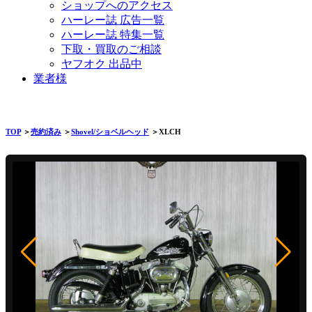
ショップへのアクセス
ハーレー誌 広告一覧
ハーレー誌 特集一覧
下取・買取のご相談
ヤフオク 出品中
業者様
TOP
＞
売約済み
＞
Shovel/ショベルヘッド
＞XLCH