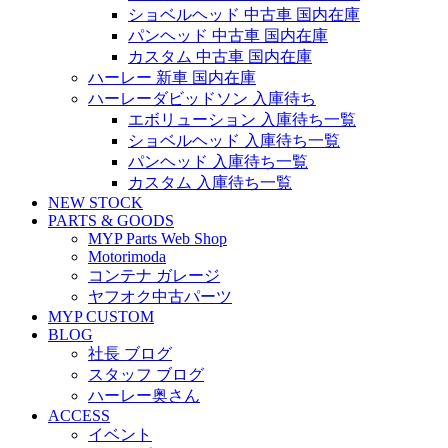
ショベルヘッド 中古車 国内在庫
パンヘッド 中古車 国内在庫
カスタム 中古車 国内在庫
ハーレー 新車 国内在庫
ハーレーダビッドソン 入庫待ち
エボリューション 入庫待ち一覧
ショベルヘッド 入庫待ち一覧
パンヘッド 入庫待ち一覧
カスタム 入庫待ち一覧
NEW STOCK
PARTS & GOODS
MYP Parts Web Shop
Motorimoda
コンテナ ガレージ
ヤフオク中古パーツ
MYP CUSTOM
BLOG
社長 ブログ
スタッフ ブログ
ハーレー奥さん
ACCESS
イベント