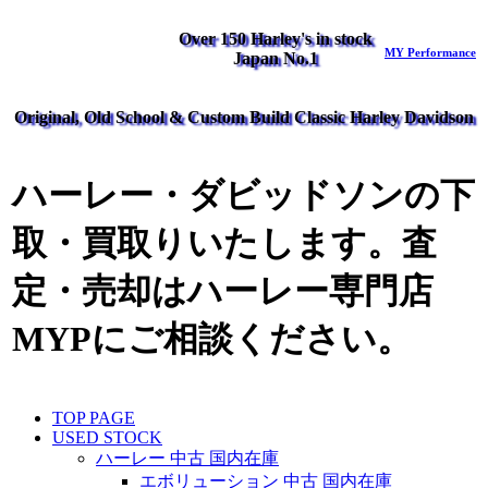
Over 150 Harley's in stock
MY Performance
Japan No.1
Original, Old School & Custom Build Classic Harley Davidson
ハーレー・ダビッドソンの下
取・買取りいたします。査
定・売却はハーレー専門店
MYPにご相談ください。
TOP PAGE
USED STOCK
ハーレー 中古 国内在庫
エボリューション 中古 国内在庫