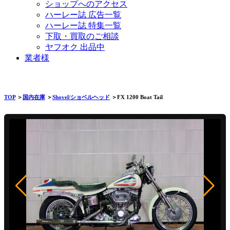
ショップへのアクセス
ハーレー誌 広告一覧
ハーレー誌 特集一覧
下取・買取のご相談
ヤフオク 出品中
業者様
TOP
＞
国内在庫
＞
Shovel/ショベルヘッド
＞FX 1200 Boat Tail