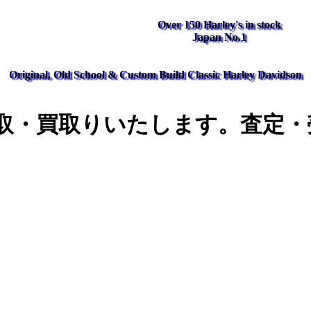
Over 150 Harley's in stock
Japan No.1
Original, Old School & Custom Build Classic Harley Davidson
取・買取りいたします。査定・