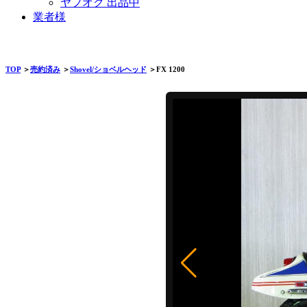
ヤフオク 出品中
業者様
TOP
＞
売約済み
＞
Shovel/ショベルヘッド
＞FX 1200