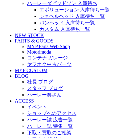
ハーレーダビッドソン 入庫待ち
エボリューション 入庫待ち一覧
ショベルヘッド 入庫待ち一覧
パンヘッド 入庫待ち一覧
カスタム 入庫待ち一覧
NEW STOCK
PARTS & GOODS
MYP Parts Web Shop
Motorimoda
コンテナ ガレージ
ヤフオク中古パーツ
MYP CUSTOM
BLOG
社長 ブログ
スタッフ ブログ
ハーレー奥さん
ACCESS
イベント
ショップへのアクセス
ハーレー誌 広告一覧
ハーレー誌 特集一覧
下取・買取のご相談