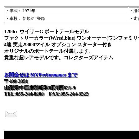
・年式： 1971年
・排気
・車検： 新規3年登録
・走行：
1200cc ウイリーG ボートテールモデル
ファクトリーカラー(W/red,blue) ワンオーナー(ワンファミリ
4速 実走29000マイル オプション スターター付き
オリジナルのボートテール付属します。
貴重な超レアモデルです。コレクターズアイテム
お問合せは MYPerformance まで
〒409-3851
山梨県中巨摩郡昭和町河西621-9
TEL:055-244-8200 FAX:055-244-8222