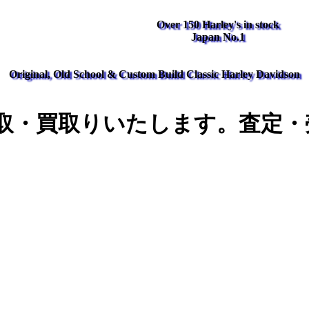
Over 150 Harley's in stock
Japan No.1
Original, Old School & Custom Build Classic Harley Davidson
取・買取りいたします。査定・