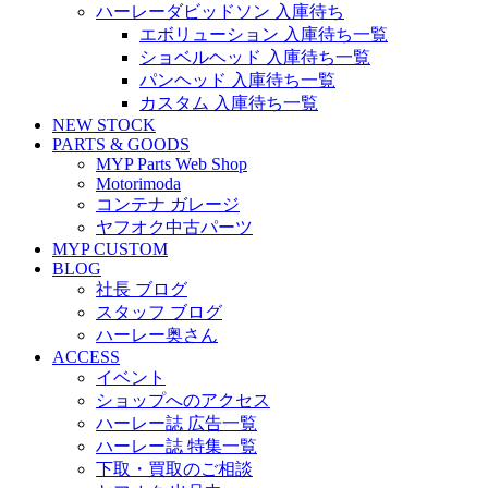
ハーレーダビッドソン 入庫待ち
エボリューション 入庫待ち一覧
ショベルヘッド 入庫待ち一覧
パンヘッド 入庫待ち一覧
カスタム 入庫待ち一覧
NEW STOCK
PARTS & GOODS
MYP Parts Web Shop
Motorimoda
コンテナ ガレージ
ヤフオク中古パーツ
MYP CUSTOM
BLOG
社長 ブログ
スタッフ ブログ
ハーレー奥さん
ACCESS
イベント
ショップへのアクセス
ハーレー誌 広告一覧
ハーレー誌 特集一覧
下取・買取のご相談