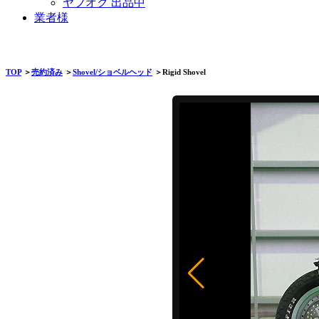
ヤフオク 出品中
業者様
TOP
＞
売約済み
＞
Shovel/ショベルヘッド
＞Rigid Shovel