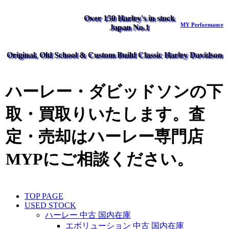
Over 150 Harley's in stock
MY Performance
Japan No.1
Original, Old School & Custom Build Classic Harley Davidson
ハーレー・ダビッドソンの下
取・買取りいたします。査
定・売却はハーレー専門店
MYPにご相談ください。
TOP PAGE
USED STOCK
ハーレー 中古 国内在庫
エボリューション 中古 国内在庫