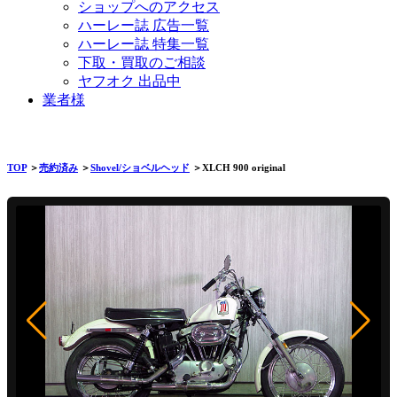
ショップへのアクセス
ハーレー誌 広告一覧
ハーレー誌 特集一覧
下取・買取のご相談
ヤフオク 出品中
業者様
TOP
＞
売約済み
＞
Shovel/ショベルヘッド
＞XLCH 900 original