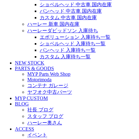
ショベルヘッド 中古車 国内在庫
パンヘッド 中古車 国内在庫
カスタム 中古車 国内在庫
ハーレー 新車 国内在庫
ハーレーダビッドソン 入庫待ち
エボリューション 入庫待ち一覧
ショベルヘッド 入庫待ち一覧
パンヘッド 入庫待ち一覧
カスタム 入庫待ち一覧
NEW STOCK
PARTS & GOODS
MYP Parts Web Shop
Motorimoda
コンテナ ガレージ
ヤフオク中古パーツ
MYP CUSTOM
BLOG
社長 ブログ
スタッフ ブログ
ハーレー奥さん
ACCESS
イベント