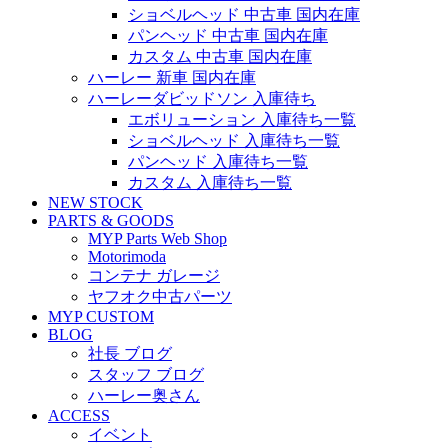
ショベルヘッド 中古車 国内在庫
パンヘッド 中古車 国内在庫
カスタム 中古車 国内在庫
ハーレー 新車 国内在庫
ハーレーダビッドソン 入庫待ち
エボリューション 入庫待ち一覧
ショベルヘッド 入庫待ち一覧
パンヘッド 入庫待ち一覧
カスタム 入庫待ち一覧
NEW STOCK
PARTS & GOODS
MYP Parts Web Shop
Motorimoda
コンテナ ガレージ
ヤフオク中古パーツ
MYP CUSTOM
BLOG
社長 ブログ
スタッフ ブログ
ハーレー奥さん
ACCESS
イベント