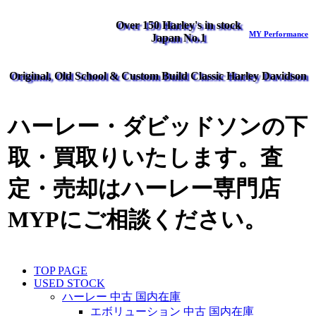
Over 150 Harley's in stock
MY Performance
Japan No.1
Original, Old School & Custom Build Classic Harley Davidson
ハーレー・ダビッドソンの下
取・買取りいたします。査
定・売却はハーレー専門店
MYPにご相談ください。
TOP PAGE
USED STOCK
ハーレー 中古 国内在庫
エボリューション 中古 国内在庫