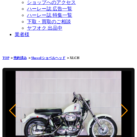
ショップへのアクセス
ハーレー誌 広告一覧
ハーレー誌 特集一覧
下取・買取のご相談
ヤフオク 出品中
業者様
TOP
＞
売約済み
＞
Shovel/ショベルヘッド
＞XLCH