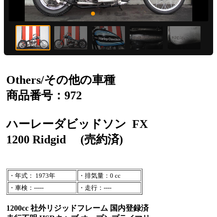
Others/その他の車種
商品番号：972
ハーレーダビッドソン
FX
1200 Ridgid
(売約済)
・年式： 1973年
・排気量：0 cc
・車検：-----
・走行：----
1200cc 社外リジッドフレーム 国内登録済