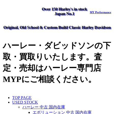
Over 150 Harley's in stock
MY Performance
Japan No.1
Original, Old School & Custom Build Classic Harley Davidson
ハーレー・ダビッドソンの下
取・買取りいたします。査
定・売却はハーレー専門店
MYPにご相談ください。
TOP PAGE
USED STOCK
ハーレー 中古 国内在庫
エボリューション 中古 国内在庫