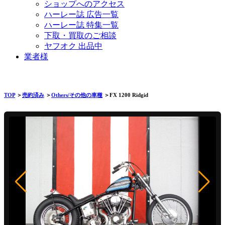
ショップへのアクセス
ハーレー誌 広告一覧
ハーレー誌 特集一覧
下取・買取のご相談
ヤフオク 出品中
業者様
TOP
＞
売約済み
＞
Others/その他の車種
＞FX 1200 Ridgid