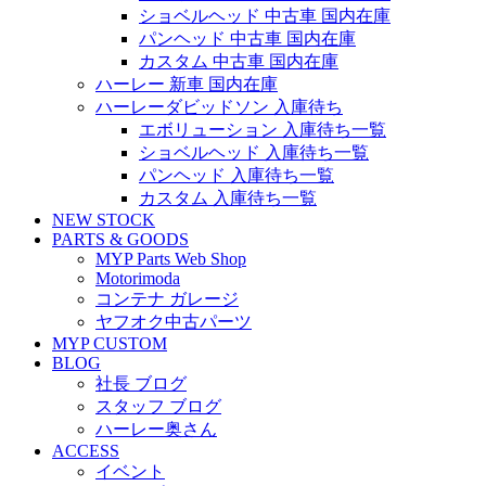
ショベルヘッド 中古車 国内在庫
パンヘッド 中古車 国内在庫
カスタム 中古車 国内在庫
ハーレー 新車 国内在庫
ハーレーダビッドソン 入庫待ち
エボリューション 入庫待ち一覧
ショベルヘッド 入庫待ち一覧
パンヘッド 入庫待ち一覧
カスタム 入庫待ち一覧
NEW STOCK
PARTS & GOODS
MYP Parts Web Shop
Motorimoda
コンテナ ガレージ
ヤフオク中古パーツ
MYP CUSTOM
BLOG
社長 ブログ
スタッフ ブログ
ハーレー奥さん
ACCESS
イベント