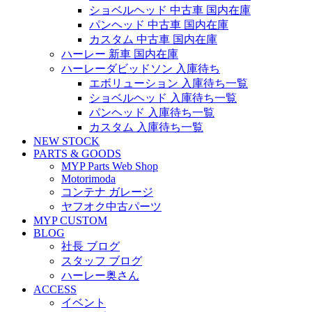
ショベルヘッド 中古車 国内在庫
パンヘッド 中古車 国内在庫
カスタム 中古車 国内在庫
ハーレー 新車 国内在庫
ハーレーダビッドソン 入庫待ち
エボリューション 入庫待ち一覧
ショベルヘッド 入庫待ち一覧
パンヘッド 入庫待ち一覧
カスタム 入庫待ち一覧
NEW STOCK
PARTS & GOODS
MYP Parts Web Shop
Motorimoda
コンテナ ガレージ
ヤフオク中古パーツ
MYP CUSTOM
BLOG
社長 ブログ
スタッフ ブログ
ハーレー奥さん
ACCESS
イベント