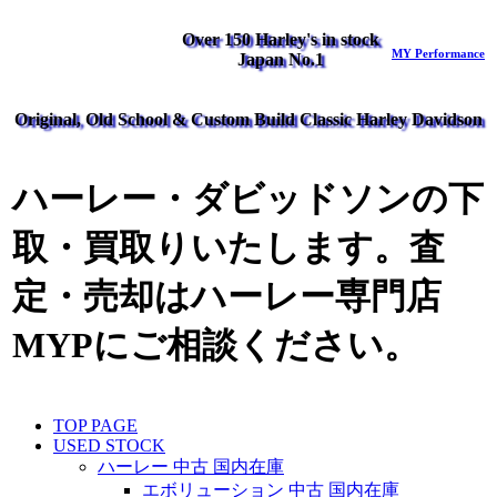
Over 150 Harley's in stock
MY Performance
Japan No.1
Original, Old School & Custom Build Classic Harley Davidson
ハーレー・ダビッドソンの下
取・買取りいたします。査
定・売却はハーレー専門店
MYPにご相談ください。
TOP PAGE
USED STOCK
ハーレー 中古 国内在庫
エボリューション 中古 国内在庫