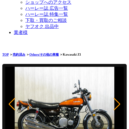
ショップへのアクセス
ハーレー誌 広告一覧
ハーレー誌 特集一覧
下取・買取のご相談
ヤフオク 出品中
業者様
TOP
＞
売約済み
＞
Others/その他の車種
＞Kawasaki Z1