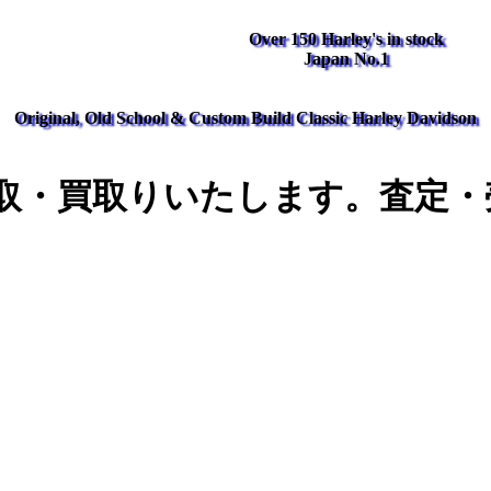
Over 150 Harley's in stock
Japan No.1
Original, Old School & Custom Build Classic Harley Davidson
取・買取りいたします。査定・