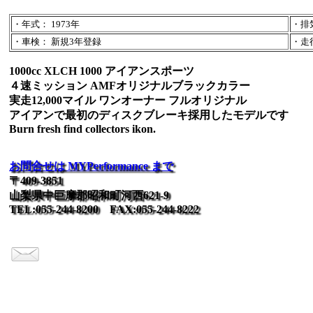
・年式： 1973年
・排気
・車検： 新規3年登録
・走行：
1000cc XLCH 1000 アイアンスポーツ
４速ミッション AMFオリジナルブラックカラー
実走12,000マイル ワンオーナー フルオリジナル
アイアンで最初のディスクブレーキ採用したモデルです
Burn fresh find collectors ikon.
お問合せは MYPerformance まで
〒409-3851
山梨県中巨摩郡昭和町河西621-9
TEL:055-244-8200 FAX:055-244-8222