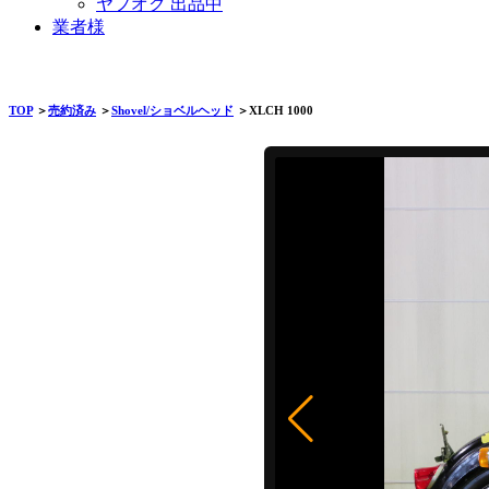
ヤフオク 出品中
業者様
TOP
＞
売約済み
＞
Shovel/ショベルヘッド
＞XLCH 1000