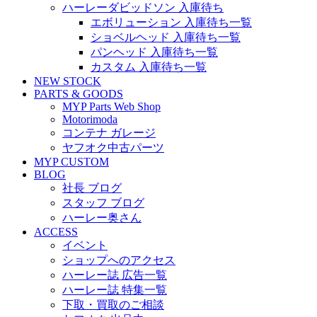
ハーレーダビッドソン 入庫待ち
エボリューション 入庫待ち一覧
ショベルヘッド 入庫待ち一覧
パンヘッド 入庫待ち一覧
カスタム 入庫待ち一覧
NEW STOCK
PARTS & GOODS
MYP Parts Web Shop
Motorimoda
コンテナ ガレージ
ヤフオク中古パーツ
MYP CUSTOM
BLOG
社長 ブログ
スタッフ ブログ
ハーレー奥さん
ACCESS
イベント
ショップへのアクセス
ハーレー誌 広告一覧
ハーレー誌 特集一覧
下取・買取のご相談