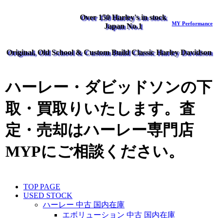
Over 150 Harley's in stock
MY Performance
Japan No.1
Original, Old School & Custom Build Classic Harley Davidson
ハーレー・ダビッドソンの下
取・買取りいたします。査
定・売却はハーレー専門店
MYPにご相談ください。
TOP PAGE
USED STOCK
ハーレー 中古 国内在庫
エボリューション 中古 国内在庫