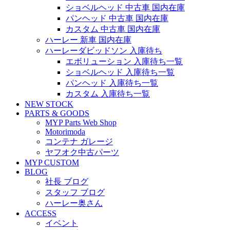
ショベルヘッド 中古車 国内在庫
パンヘッド 中古車 国内在庫
カスタム 中古車 国内在庫
ハーレー 新車 国内在庫
ハーレーダビッドソン 入庫待ち
エボリューション 入庫待ち一覧
ショベルヘッド 入庫待ち一覧
パンヘッド 入庫待ち一覧
カスタム 入庫待ち一覧
NEW STOCK
PARTS & GOODS
MYP Parts Web Shop
Motorimoda
コンテナ ガレージ
ヤフオク中古パーツ
MYP CUSTOM
BLOG
社長 ブログ
スタッフ ブログ
ハーレー奥さん
ACCESS
イベント