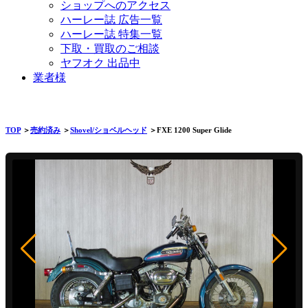
ショップへのアクセス
ハーレー誌 広告一覧
ハーレー誌 特集一覧
下取・買取のご相談
ヤフオク 出品中
業者様
TOP
＞
売約済み
＞
Shovel/ショベルヘッド
＞FXE 1200 Super Glide