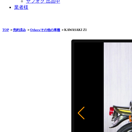
ヤフオク 出品中
業者様
TOP
＞
売約済み
＞
Others/その他の車種
＞KAWASAKI Z1