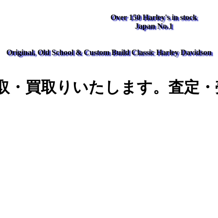
Over 150 Harley's in stock
Japan No.1
Original, Old School & Custom Build Classic Harley Davidson
取・買取りいたします。査定・