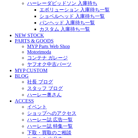
ハーレーダビッドソン 入庫待ち
エボリューション 入庫待ち一覧
ショベルヘッド 入庫待ち一覧
パンヘッド 入庫待ち一覧
カスタム 入庫待ち一覧
NEW STOCK
PARTS & GOODS
MYP Parts Web Shop
Motorimoda
コンテナ ガレージ
ヤフオク中古パーツ
MYP CUSTOM
BLOG
社長 ブログ
スタッフ ブログ
ハーレー奥さん
ACCESS
イベント
ショップへのアクセス
ハーレー誌 広告一覧
ハーレー誌 特集一覧
下取・買取のご相談