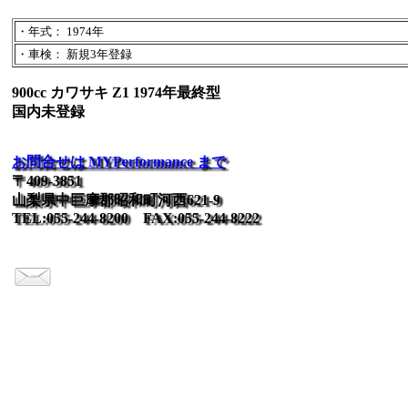
・年式： 1974年
・車検： 新規3年登録
900cc カワサキ Z1 1974年最終型
国内未登録
お問合せは MYPerformance まで
〒409-3851
山梨県中巨摩郡昭和町河西621-9
TEL:055-244-8200 FAX:055-244-8222