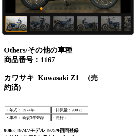
Others/その他の車種
商品番号：1167
カワサキ
Kawasaki Z1
(売
約済)
・年式： 1974年
・排気量：900 cc
・車検： 新規3年登録
・走行：----
900cc 1974/7モデル 1975/9初回登録