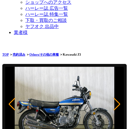
ショップへのアクセス
ハーレー誌 広告一覧
ハーレー誌 特集一覧
下取・買取のご相談
ヤフオク 出品中
業者様
TOP
＞
売約済み
＞
Others/その他の車種
＞Kawasaki Z1