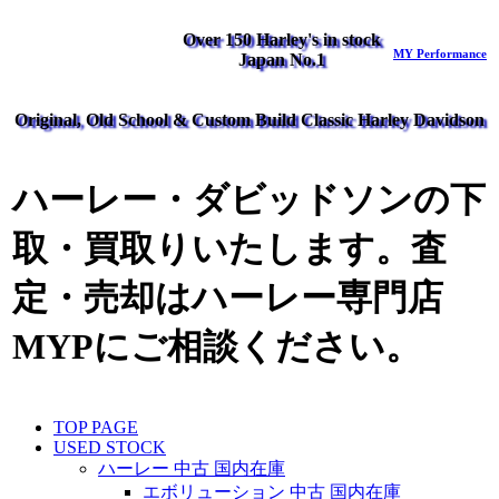
Over 150 Harley's in stock
MY Performance
Japan No.1
Original, Old School & Custom Build Classic Harley Davidson
ハーレー・ダビッドソンの下
取・買取りいたします。査
定・売却はハーレー専門店
MYPにご相談ください。
TOP PAGE
USED STOCK
ハーレー 中古 国内在庫
エボリューション 中古 国内在庫