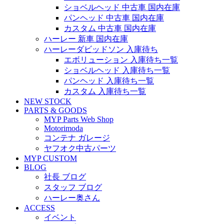
ショベルヘッド 中古車 国内在庫
パンヘッド 中古車 国内在庫
カスタム 中古車 国内在庫
ハーレー 新車 国内在庫
ハーレーダビッドソン 入庫待ち
エボリューション 入庫待ち一覧
ショベルヘッド 入庫待ち一覧
パンヘッド 入庫待ち一覧
カスタム 入庫待ち一覧
NEW STOCK
PARTS & GOODS
MYP Parts Web Shop
Motorimoda
コンテナ ガレージ
ヤフオク中古パーツ
MYP CUSTOM
BLOG
社長 ブログ
スタッフ ブログ
ハーレー奥さん
ACCESS
イベント