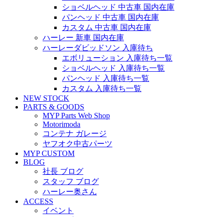
ショベルヘッド 中古車 国内在庫
パンヘッド 中古車 国内在庫
カスタム 中古車 国内在庫
ハーレー 新車 国内在庫
ハーレーダビッドソン 入庫待ち
エボリューション 入庫待ち一覧
ショベルヘッド 入庫待ち一覧
パンヘッド 入庫待ち一覧
カスタム 入庫待ち一覧
NEW STOCK
PARTS & GOODS
MYP Parts Web Shop
Motorimoda
コンテナ ガレージ
ヤフオク中古パーツ
MYP CUSTOM
BLOG
社長 ブログ
スタッフ ブログ
ハーレー奥さん
ACCESS
イベント