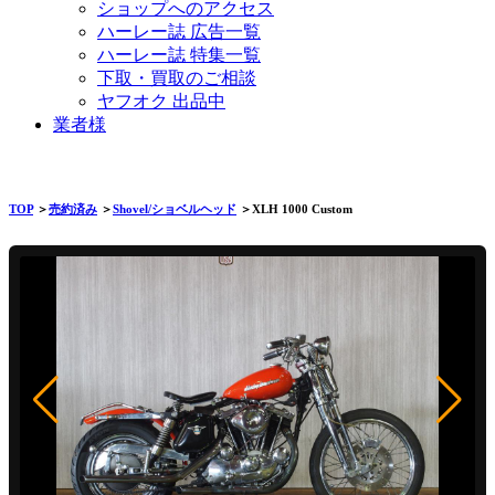
ショップへのアクセス
ハーレー誌 広告一覧
ハーレー誌 特集一覧
下取・買取のご相談
ヤフオク 出品中
業者様
TOP
＞
売約済み
＞
Shovel/ショベルヘッド
＞XLH 1000 Custom