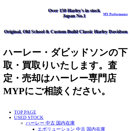
Over 150 Harley's in stock
MY Performance
Japan No.1
Original, Old School & Custom Build Classic Harley Davidson
ハーレー・ダビッドソンの下
取・買取りいたします。査
定・売却はハーレー専門店
MYPにご相談ください。
TOP PAGE
USED STOCK
ハーレー 中古 国内在庫
エボリューション 中古 国内在庫