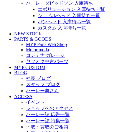
ハーレーダビッドソン 入庫待ち
エボリューション 入庫待ち一覧
ショベルヘッド 入庫待ち一覧
パンヘッド 入庫待ち一覧
カスタム 入庫待ち一覧
NEW STOCK
PARTS & GOODS
MYP Parts Web Shop
Motorimoda
コンテナ ガレージ
ヤフオク中古パーツ
MYP CUSTOM
BLOG
社長 ブログ
スタッフ ブログ
ハーレー奥さん
ACCESS
イベント
ショップへのアクセス
ハーレー誌 広告一覧
ハーレー誌 特集一覧
下取・買取のご相談