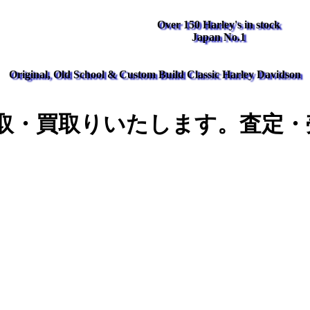
Over 150 Harley's in stock
Japan No.1
Original, Old School & Custom Build Classic Harley Davidson
取・買取りいたします。査定・