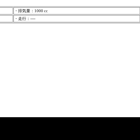
・排気量：1000 cc
・走行：----