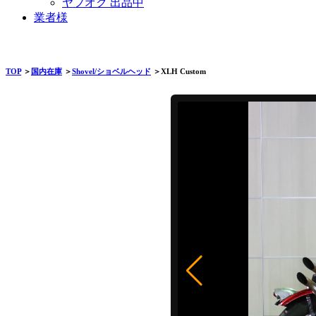
ヤフオク 出品中
業者様
TOP
＞
国内在庫
＞
Shovel/ショベルヘッド
＞XLH Custom