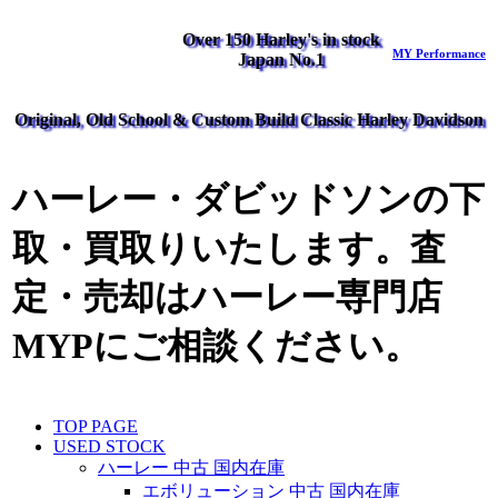
Over 150 Harley's in stock
MY Performance
Japan No.1
Original, Old School & Custom Build Classic Harley Davidson
ハーレー・ダビッドソンの下
取・買取りいたします。査
定・売却はハーレー専門店
MYPにご相談ください。
TOP PAGE
USED STOCK
ハーレー 中古 国内在庫
エボリューション 中古 国内在庫