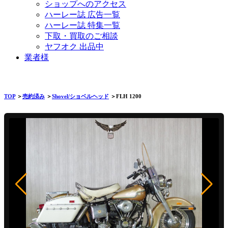
ショップへのアクセス
ハーレー誌 広告一覧
ハーレー誌 特集一覧
下取・買取のご相談
ヤフオク 出品中
業者様
TOP
＞
売約済み
＞
Shovel/ショベルヘッド
＞FLH 1200