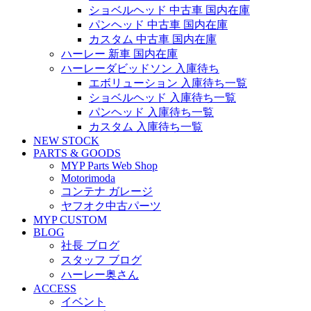
ショベルヘッド 中古車 国内在庫
パンヘッド 中古車 国内在庫
カスタム 中古車 国内在庫
ハーレー 新車 国内在庫
ハーレーダビッドソン 入庫待ち
エボリューション 入庫待ち一覧
ショベルヘッド 入庫待ち一覧
パンヘッド 入庫待ち一覧
カスタム 入庫待ち一覧
NEW STOCK
PARTS & GOODS
MYP Parts Web Shop
Motorimoda
コンテナ ガレージ
ヤフオク中古パーツ
MYP CUSTOM
BLOG
社長 ブログ
スタッフ ブログ
ハーレー奥さん
ACCESS
イベント