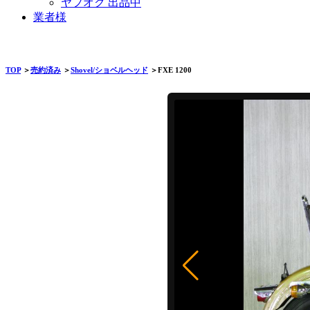
ヤフオク 出品中
業者様
TOP
＞
売約済み
＞
Shovel/ショベルヘッド
＞FXE 1200