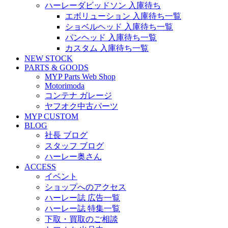
ハーレーダビッドソン 入庫待ち
エボリューション 入庫待ち一覧
ショベルヘッド 入庫待ち一覧
パンヘッド 入庫待ち一覧
カスタム 入庫待ち一覧
NEW STOCK
PARTS & GOODS
MYP Parts Web Shop
Motorimoda
コンテナ ガレージ
ヤフオク中古パーツ
MYP CUSTOM
BLOG
社長 ブログ
スタッフ ブログ
ハーレー奥さん
ACCESS
イベント
ショップへのアクセス
ハーレー誌 広告一覧
ハーレー誌 特集一覧
下取・買取のご相談