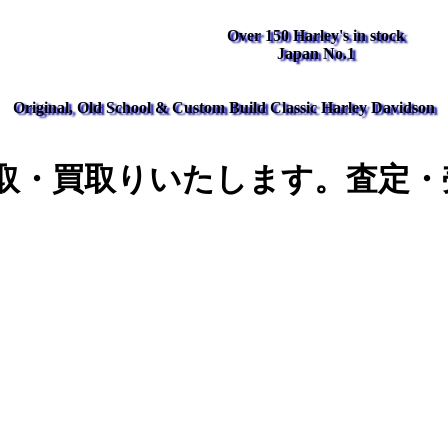
Over 150 Harley's in stock
Japan No.1
Original, Old School & Custom Build Classic Harley Davidson
取・買取りいたします。査定・