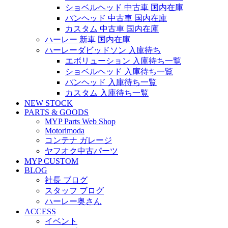
ショベルヘッド 中古車 国内在庫
パンヘッド 中古車 国内在庫
カスタム 中古車 国内在庫
ハーレー 新車 国内在庫
ハーレーダビッドソン 入庫待ち
エボリューション 入庫待ち一覧
ショベルヘッド 入庫待ち一覧
パンヘッド 入庫待ち一覧
カスタム 入庫待ち一覧
NEW STOCK
PARTS & GOODS
MYP Parts Web Shop
Motorimoda
コンテナ ガレージ
ヤフオク中古パーツ
MYP CUSTOM
BLOG
社長 ブログ
スタッフ ブログ
ハーレー奥さん
ACCESS
イベント