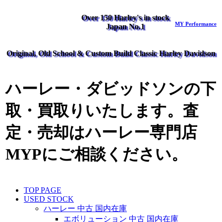
Over 150 Harley's in stock
MY Performance
Japan No.1
Original, Old School & Custom Build Classic Harley Davidson
ハーレー・ダビッドソンの下
取・買取りいたします。査
定・売却はハーレー専門店
MYPにご相談ください。
TOP PAGE
USED STOCK
ハーレー 中古 国内在庫
エボリューション 中古 国内在庫