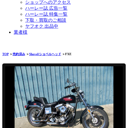
ショップへのアクセス
ハーレー誌 広告一覧
ハーレー誌 特集一覧
下取・買取のご相談
ヤフオク 出品中
業者様
TOP
＞
売約済み
＞
Shovel/ショベルヘッド
＞FXE