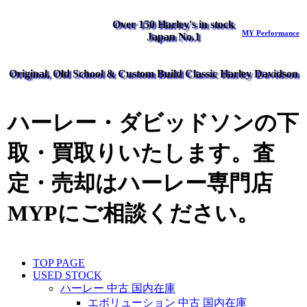
Over 150 Harley's in stock
MY Performance
Japan No.1
Original, Old School & Custom Build Classic Harley Davidson
ハーレー・ダビッドソンの下
取・買取りいたします。査
定・売却はハーレー専門店
MYPにご相談ください。
TOP PAGE
USED STOCK
ハーレー 中古 国内在庫
エボリューション 中古 国内在庫