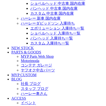
ショベルヘッド 中古車 国内在庫
パンヘッド 中古車 国内在庫
カスタム 中古車 国内在庫
ハーレー 新車 国内在庫
ハーレーダビッドソン 入庫待ち
エボリューション 入庫待ち一覧
ショベルヘッド 入庫待ち一覧
パンヘッド 入庫待ち一覧
カスタム 入庫待ち一覧
NEW STOCK
PARTS & GOODS
MYP Parts Web Shop
Motorimoda
コンテナ ガレージ
ヤフオク中古パーツ
MYP CUSTOM
BLOG
社長 ブログ
スタッフ ブログ
ハーレー奥さん
ACCESS
イベント