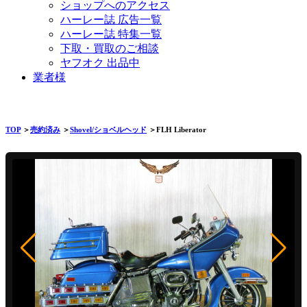
ショップへのアクセス
ハーレー誌 広告一覧
ハーレー誌 特集一覧
下取・買取のご相談
ヤフオク 出品中
業者様
TOP
＞
売約済み
＞
Shovel/ショベルヘッド
＞FLH Liberator