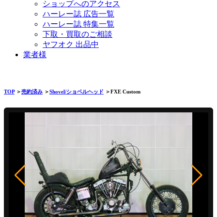
ショップへのアクセス
ハーレー誌 広告一覧
ハーレー誌 特集一覧
下取・買取のご相談
ヤフオク 出品中
業者様
TOP
＞
売約済み
＞
Shovel/ショベルヘッド
＞FXE Custom