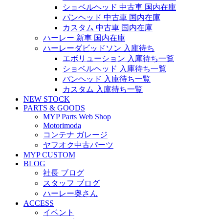
ショベルヘッド 中古車 国内在庫
パンヘッド 中古車 国内在庫
カスタム 中古車 国内在庫
ハーレー 新車 国内在庫
ハーレーダビッドソン 入庫待ち
エボリューション 入庫待ち一覧
ショベルヘッド 入庫待ち一覧
パンヘッド 入庫待ち一覧
カスタム 入庫待ち一覧
NEW STOCK
PARTS & GOODS
MYP Parts Web Shop
Motorimoda
コンテナ ガレージ
ヤフオク中古パーツ
MYP CUSTOM
BLOG
社長 ブログ
スタッフ ブログ
ハーレー奥さん
ACCESS
イベント