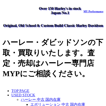
Over 150 Harley's in stock
MY Performance
Japan No.1
Original, Old School & Custom Build Classic Harley Davidson
ハーレー・ダビッドソンの下
取・買取りいたします。査
定・売却はハーレー専門店
MYPにご相談ください。
TOP PAGE
USED STOCK
ハーレー 中古 国内在庫
エボリューション 中古 国内在庫