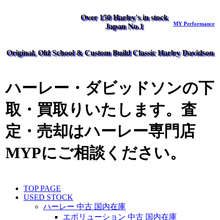
Over 150 Harley's in stock
MY Performance
Japan No.1
Original, Old School & Custom Build Classic Harley Davidson
ハーレー・ダビッドソンの下
取・買取りいたします。査
定・売却はハーレー専門店
MYPにご相談ください。
TOP PAGE
USED STOCK
ハーレー 中古 国内在庫
エボリューション 中古 国内在庫