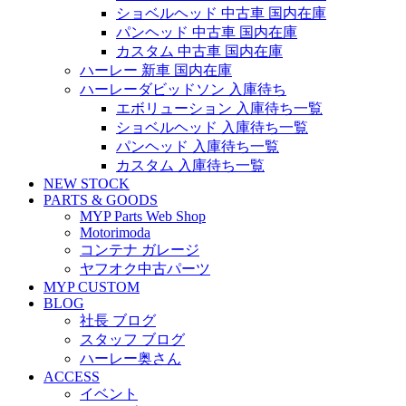
ショベルヘッド 中古車 国内在庫
パンヘッド 中古車 国内在庫
カスタム 中古車 国内在庫
ハーレー 新車 国内在庫
ハーレーダビッドソン 入庫待ち
エボリューション 入庫待ち一覧
ショベルヘッド 入庫待ち一覧
パンヘッド 入庫待ち一覧
カスタム 入庫待ち一覧
NEW STOCK
PARTS & GOODS
MYP Parts Web Shop
Motorimoda
コンテナ ガレージ
ヤフオク中古パーツ
MYP CUSTOM
BLOG
社長 ブログ
スタッフ ブログ
ハーレー奥さん
ACCESS
イベント