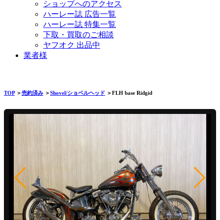
ショップへのアクセス
ハーレー誌 広告一覧
ハーレー誌 特集一覧
下取・買取のご相談
ヤフオク 出品中
業者様
TOP
＞
売約済み
＞
Shovel/ショベルヘッド
＞FLH base Ridgid