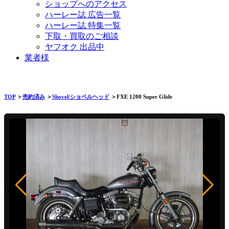
ショップへのアクセス
ハーレー誌 広告一覧
ハーレー誌 特集一覧
下取・買取のご相談
ヤフオク 出品中
業者様
TOP
＞
売約済み
＞
Shovel/ショベルヘッド
＞FXE 1200 Super Glide