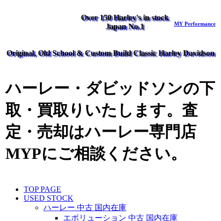
Over 150 Harley's in stock
MY Performance
Japan No.1
Original, Old School & Custom Build Classic Harley Davidson
ハーレー・ダビッドソンの下
取・買取りいたします。査
定・売却はハーレー専門店
MYPにご相談ください。
TOP PAGE
USED STOCK
ハーレー 中古 国内在庫
エボリューション 中古 国内在庫