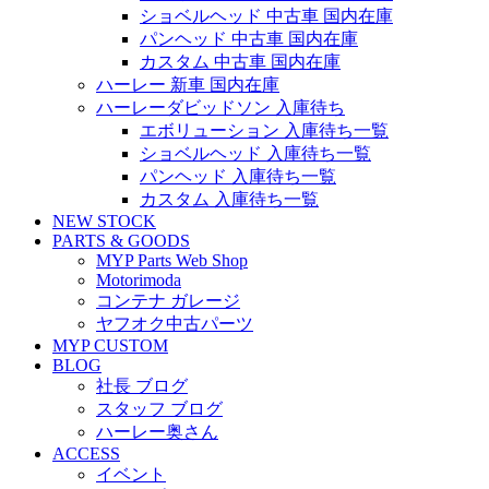
ショベルヘッド 中古車 国内在庫
パンヘッド 中古車 国内在庫
カスタム 中古車 国内在庫
ハーレー 新車 国内在庫
ハーレーダビッドソン 入庫待ち
エボリューション 入庫待ち一覧
ショベルヘッド 入庫待ち一覧
パンヘッド 入庫待ち一覧
カスタム 入庫待ち一覧
NEW STOCK
PARTS & GOODS
MYP Parts Web Shop
Motorimoda
コンテナ ガレージ
ヤフオク中古パーツ
MYP CUSTOM
BLOG
社長 ブログ
スタッフ ブログ
ハーレー奥さん
ACCESS
イベント