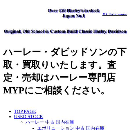
Over 150 Harley's in stock
MY Performance
Japan No.1
Original, Old School & Custom Build Classic Harley Davidson
ハーレー・ダビッドソンの下
取・買取りいたします。査
定・売却はハーレー専門店
MYPにご相談ください。
TOP PAGE
USED STOCK
ハーレー 中古 国内在庫
エボリューション 中古 国内在庫