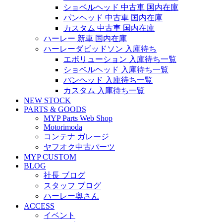
ショベルヘッド 中古車 国内在庫
パンヘッド 中古車 国内在庫
カスタム 中古車 国内在庫
ハーレー 新車 国内在庫
ハーレーダビッドソン 入庫待ち
エボリューション 入庫待ち一覧
ショベルヘッド 入庫待ち一覧
パンヘッド 入庫待ち一覧
カスタム 入庫待ち一覧
NEW STOCK
PARTS & GOODS
MYP Parts Web Shop
Motorimoda
コンテナ ガレージ
ヤフオク中古パーツ
MYP CUSTOM
BLOG
社長 ブログ
スタッフ ブログ
ハーレー奥さん
ACCESS
イベント