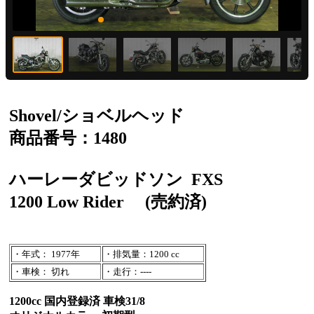
Shovel/ショベルヘッド
商品番号：1480
ハーレーダビッドソン
FXS
1200 Low Rider
(売約済)
・年式： 1977年
・排気量：1200 cc
・車検： 切れ
・走行：----
1200cc 国内登録済 車検31/8