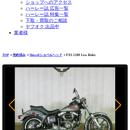
ショップへのアクセス
ハーレー誌 広告一覧
ハーレー誌 特集一覧
下取・買取のご相談
ヤフオク 出品中
業者様
TOP
＞
売約済み
＞
Shovel/ショベルヘッド
＞FXS 1200 Low Rider