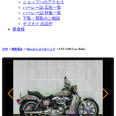
ショップへのアクセス
ハーレー誌 広告一覧
ハーレー誌 特集一覧
下取・買取のご相談
ヤフオク 出品中
業者様
TOP
＞
売約済み
＞
Shovel/ショベルヘッド
＞FXS 1200 Low Rider