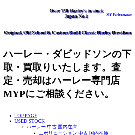
Over 150 Harley's in stock
MY Performance
Japan No.1
Original, Old School & Custom Build Classic Harley Davidson
ハーレー・ダビッドソンの下
取・買取りいたします。査
定・売却はハーレー専門店
MYPにご相談ください。
TOP PAGE
USED STOCK
ハーレー 中古 国内在庫
エボリューション 中古 国内在庫