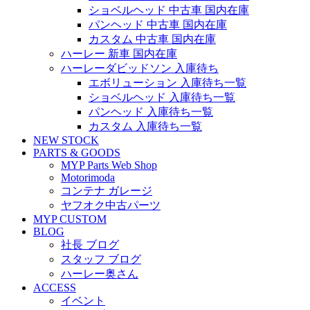
ショベルヘッド 中古車 国内在庫
パンヘッド 中古車 国内在庫
カスタム 中古車 国内在庫
ハーレー 新車 国内在庫
ハーレーダビッドソン 入庫待ち
エボリューション 入庫待ち一覧
ショベルヘッド 入庫待ち一覧
パンヘッド 入庫待ち一覧
カスタム 入庫待ち一覧
NEW STOCK
PARTS & GOODS
MYP Parts Web Shop
Motorimoda
コンテナ ガレージ
ヤフオク中古パーツ
MYP CUSTOM
BLOG
社長 ブログ
スタッフ ブログ
ハーレー奥さん
ACCESS
イベント