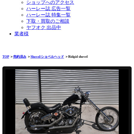
ショップへのアクセス
ハーレー誌 広告一覧
ハーレー誌 特集一覧
下取・買取のご相談
ヤフオク 出品中
業者様
TOP
＞
売約済み
＞
Shovel/ショベルヘッド
＞Ridgid shovel