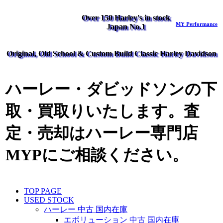
Over 150 Harley's in stock
MY Performance
Japan No.1
Original, Old School & Custom Build Classic Harley Davidson
ハーレー・ダビッドソンの下
取・買取りいたします。査
定・売却はハーレー専門店
MYPにご相談ください。
TOP PAGE
USED STOCK
ハーレー 中古 国内在庫
エボリューション 中古 国内在庫