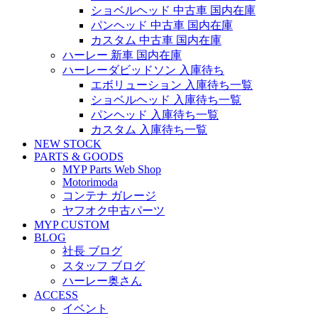
ショベルヘッド 中古車 国内在庫
パンヘッド 中古車 国内在庫
カスタム 中古車 国内在庫
ハーレー 新車 国内在庫
ハーレーダビッドソン 入庫待ち
エボリューション 入庫待ち一覧
ショベルヘッド 入庫待ち一覧
パンヘッド 入庫待ち一覧
カスタム 入庫待ち一覧
NEW STOCK
PARTS & GOODS
MYP Parts Web Shop
Motorimoda
コンテナ ガレージ
ヤフオク中古パーツ
MYP CUSTOM
BLOG
社長 ブログ
スタッフ ブログ
ハーレー奥さん
ACCESS
イベント