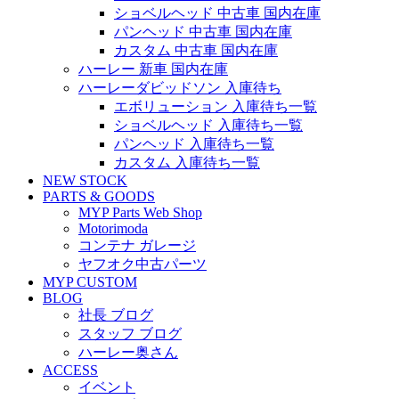
ショベルヘッド 中古車 国内在庫
パンヘッド 中古車 国内在庫
カスタム 中古車 国内在庫
ハーレー 新車 国内在庫
ハーレーダビッドソン 入庫待ち
エボリューション 入庫待ち一覧
ショベルヘッド 入庫待ち一覧
パンヘッド 入庫待ち一覧
カスタム 入庫待ち一覧
NEW STOCK
PARTS & GOODS
MYP Parts Web Shop
Motorimoda
コンテナ ガレージ
ヤフオク中古パーツ
MYP CUSTOM
BLOG
社長 ブログ
スタッフ ブログ
ハーレー奥さん
ACCESS
イベント