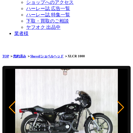
ショップへのアクセス
ハーレー誌 広告一覧
ハーレー誌 特集一覧
下取・買取のご相談
ヤフオク 出品中
業者様
TOP
＞
売約済み
＞
Shovel/ショベルヘッド
＞XLCR 1000