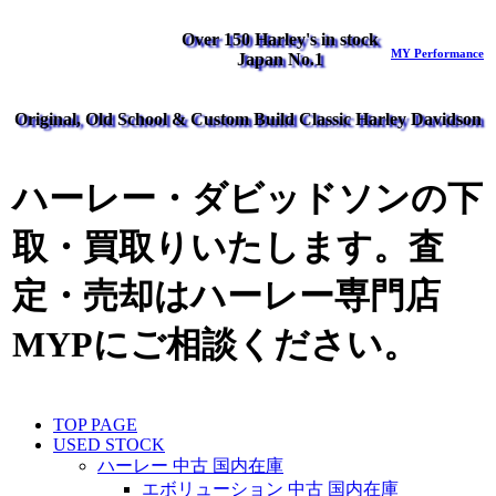
Over 150 Harley's in stock
MY Performance
Japan No.1
Original, Old School & Custom Build Classic Harley Davidson
ハーレー・ダビッドソンの下
取・買取りいたします。査
定・売却はハーレー専門店
MYPにご相談ください。
TOP PAGE
USED STOCK
ハーレー 中古 国内在庫
エボリューション 中古 国内在庫